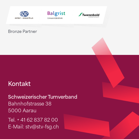
Bronze Partner
Fusszeile
Kontakt
Schweizerischer Turnverband
Bahnhofstrasse 38
5000 Aarau
Tel.
+ 41 62 837 82 00
E-Mail:
stv
@stv-fsg.ch