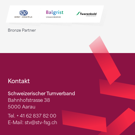
Bronze Partner
Fusszeile
Kontakt
Schweizerischer Turnverband
Bahnhofstrasse 38
5000 Aarau
Tel.
+ 41 62 837 82 00
E-Mail:
stv
@stv-fsg.ch