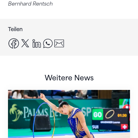
Bernhard Rentsch
Teilen
facebook
x
linkedin
whatsapp
email
Weitere News
Nächster Halt: Weltmeisterschaft