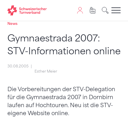
News
Zum Inhalt springen
Zur Sitemap navigieren
Zum Navigieren dieser Seite wird JavaScript benötigt. A
Gymnaestrada 2007:
STV-Informationen online
30.08.2005
Esther Meier
Die Vorbereitungen der STV-Delegation
für die Gymnaestrada 2007 in Dornbirn
laufen auf Hochtouren. Neu ist die STV-
eigene Website online.