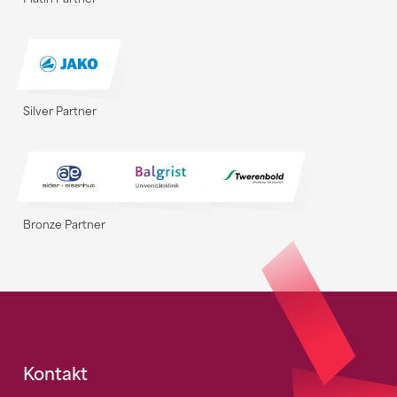
Silver Partner
Bronze Partner
Fusszeile
Kontakt