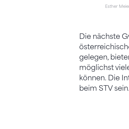
Esther Meie
Die nächste Gy
österreichisch
gelegen, biete
möglichst vie
können. Die I
beim STV sein