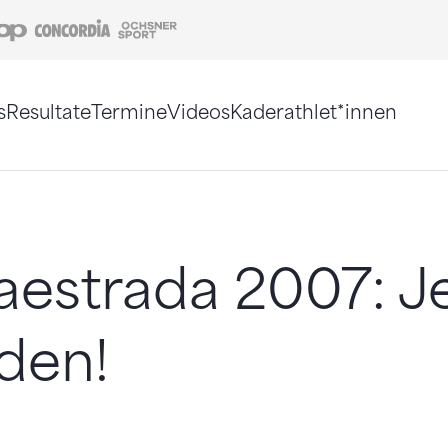
Coop
Concordia
Ochsner Sport
s
Resultate
Termine
Videos
Kaderathlet*innen
tigt. Alternativ können Sie die Sitemap ohne Jav
estrada 2007: Je
den!