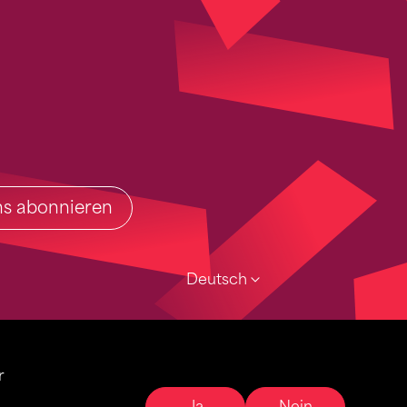
ins abonnieren
Deutsch
r
Ja
Nein