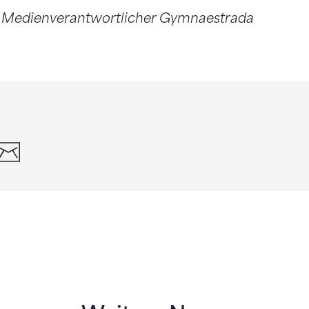
, Medienverantwortlicher Gymnaestrada
din
whatsapp
email