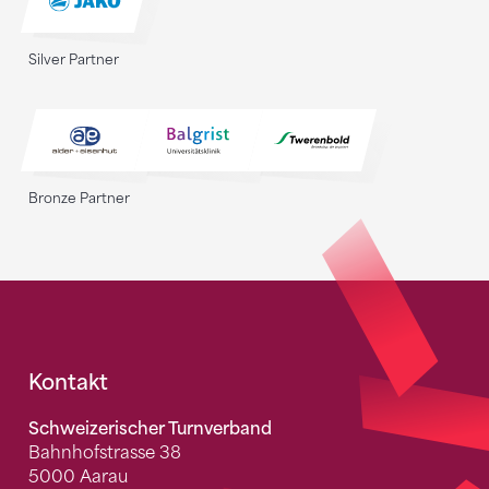
Silver Partner
Bronze Partner
Fusszeile
Kontakt
Schweizerischer Turnverband
Bahnhofstrasse 38
5000 Aarau