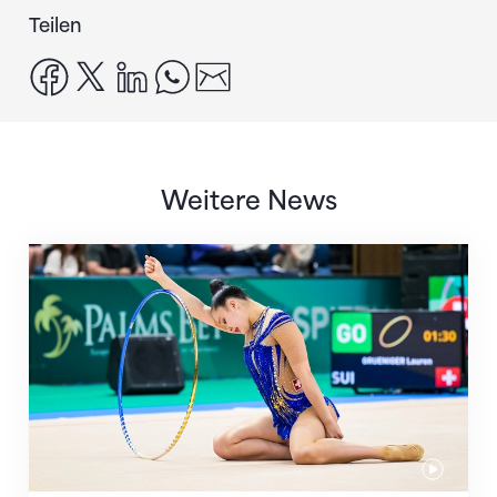
Teilen
facebook
x
linkedin
whatsapp
email
Weitere News
Nächster Halt: Weltmeisterschaft