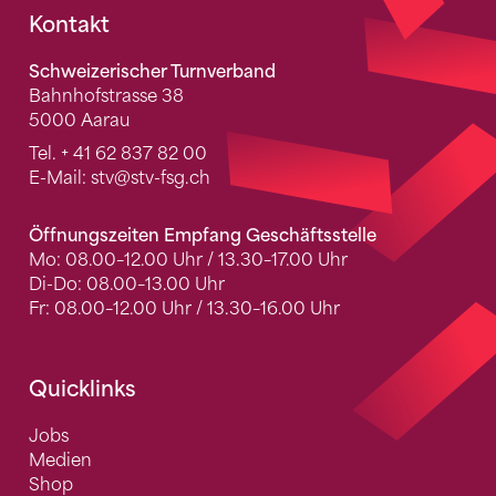
Fusszeile
Kontakt
Schweizerischer Turnverband
Bahnhofstrasse 38
5000 Aarau
Tel.
+ 41 62 837 82 00
E-Mail:
stv
@stv-fsg.ch
Öffnungszeiten Empfang Geschäftsstelle
Mo: 08.00–12.00 Uhr / 13.30–17.00 Uhr
Di-Do: 08.00–13.00 Uhr
Fr: 08.00–12.00 Uhr / 13.30–16.00 Uhr
Quicklinks
Jobs
Medien
Shop