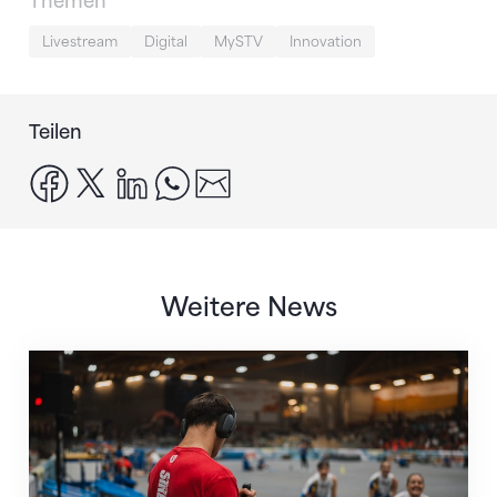
Themen
Livestream
Digital
MySTV
Innovation
Teilen
facebook
x
linkedin
whatsapp
email
Weitere News
Mit Livestreams die Sichtbarkeit des Sports erhöhen