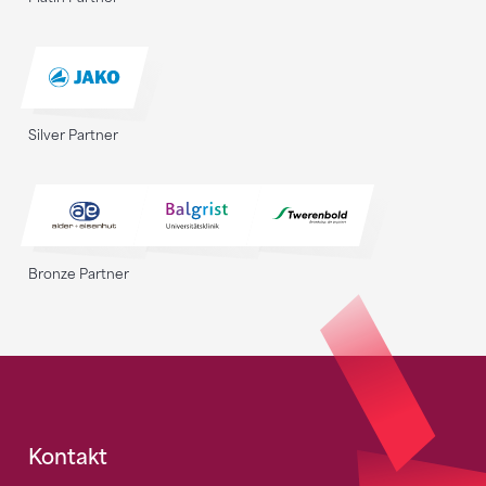
Silver Partner
Bronze Partner
Fusszeile
Kontakt