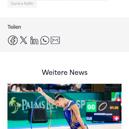
Samira Raffin
Teilen
facebook
x
linkedin
whatsapp
email
Weitere News
Nächster Halt: Weltmeisterschaft