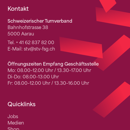
Fusszeile
Kontakt
Schweizerischer Turnverband
Bahnhofstrasse 38
5000 Aarau
Tel.
+ 41 62 837 82 00
E-Mail:
stv
@stv-fsg.ch
Öffnungszeiten Empfang Geschäftsstelle
Mo: 08.00–12.00 Uhr / 13.30–17.00 Uhr
Di-Do: 08.00–13.00 Uhr
Fr: 08.00–12.00 Uhr / 13.30–16.00 Uhr
Quicklinks
Jobs
Medien
Shop