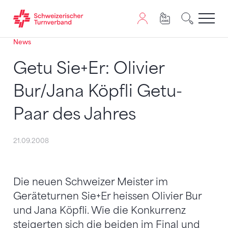
News
Zum Inhalt springen
Zur Sitemap navigieren
Zum Navigieren dieser Seite wird JavaScript benötigt. A
Getu Sie+Er: Olivier
Bur/Jana Köpfli Getu-
Paar des Jahres
21.09.2008
Die neuen Schweizer Meister im
Geräteturnen Sie+Er heissen Olivier Bur
und Jana Köpfli. Wie die Konkurrenz
steigerten sich die beiden im Final und