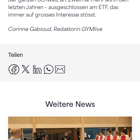
letzten Jahren – ausgeschlossen am ETF, das
immer auf grosses Interesse stösst.
Corinne Gabioud, Redaktorin GYMlive
Teilen
facebook
x
linkedin
whatsapp
email
Weitere News
Mit klaren Zielen nach Zagreb