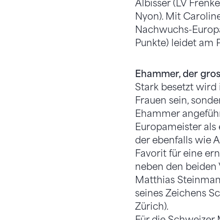
Albisser (LV Frenke
Nyon). Mit Carolin
Nachwuchs-Europam
Punkte) leidet am 
Ehammer, der gros
Stark besetzt wird
Frauen sein, sond
Ehammer angeführt 
Europameister als
der ebenfalls wie A
Favorit für eine e
neben den beiden 
Matthias Steinmann
seines Zeichens S
Zürich).
Für die Schweizer