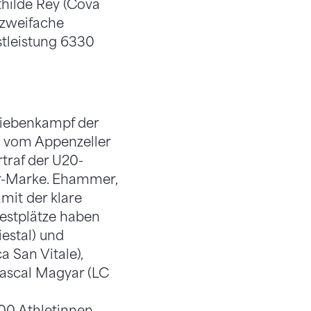
thilde Rey (Cova
 zweifache
tleistung 6330
 Siebenkampf der
s vom Appenzeller
traf der U20-
er-Marke. Ehammer,
amit der klare
destplätze haben
estal) und
 San Vitale),
ascal Magyar (LC
00 Athletinnen