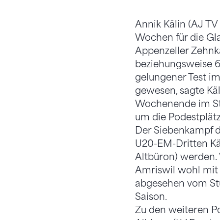
Annik Kälin (AJ T
Wochen für die Gl
Appenzeller Zehnk
beziehungsweise 61
gelungener Test im
gewesen, sagte Käl
Wochenende im Stad
um die Podestplätz
Der Siebenkampf d
U20-EM-Dritten Kä
Altbüron) werden. 
Amriswil wohl mit v
abgesehen vom Stu
Saison.
Zu den weiteren P