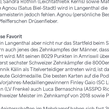
), Sandra Röthlin (Leichtathletik Kerns) sowie Ma
e Agnou (Satus Biel-Stadt) wird in Langenthal die
eisterin jedoch fehlen. Agnou (persönliche Bes
Pfeifferschen Drüsenfieber.
se Favorit
 in Langenthal aber nicht nur das Startfeld beim
ern auch jenes des Zehnkampfes der Männer, das
wird. Mit seinen 8029 Punkten in Amriswil über
 erst sechster Schweizer Zehnkämpfer die 8000
nnik Kälin als Titelverteidiger antreten wird, ist d
rneute Goldmedaille. Die besten Karten auf die Po
Vorjahres-Medaillengewinnern Finley Gaio (SC Li
 (LV Frenke) auch Luca Bernaschina (ASSPO Rica
chweizer Meister im Zehnkampf von 2018 sowie P
 Meisterschaften im Mehrkampf haben sich fast 3