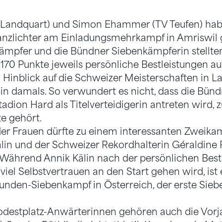
V Landquart) und Simon Ehammer (TV Teufen) hab
anzlichter am Einladungsmehrkampf in Amriswil 
ämpfer und die Bündner Siebenkämpferin stellte
70 Punkte jeweils persönliche Bestleistungen auf.
 Hinblick auf die Schweizer Meisterschaften in L
in damals. So verwundert es nicht, dass die Bünd
ion Hard als Titelverteidigerin antreten wird, 
e gehört.
er Frauen dürfte zu einem interessanten Zweika
lin und der Schweizer Rekordhalterin Géraldine 
Während Annik Kälin nach der persönlichen Bestl
iel Selbstvertrauen an den Start gehen wird, ist e
nden-Siebenkampf in Österreich, der erste Sieb
odestplatz-Anwärterinnen gehören auch die Vorja