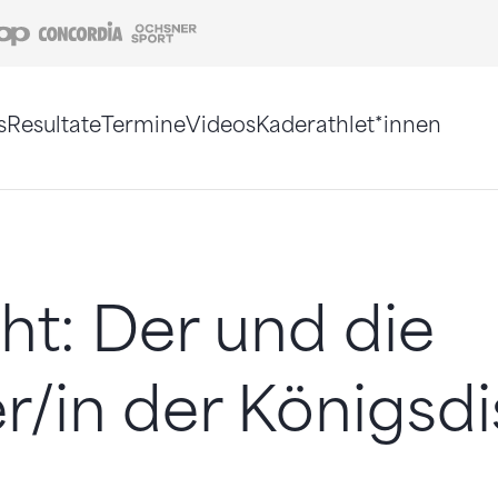
Coop
Concordia
Ochsner Sport
s
Resultate
Termine
Videos
Kaderathlet*innen
tigt. Alternativ können Sie die Sitemap ohne Jav
t: Der und die
r/in der Königsdi