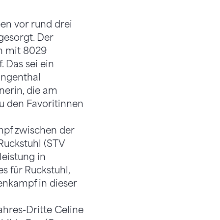
en vor rund drei
gesorgt. Der
n mit 8029
 Das sei ein
angenthal
nerin, die am
zu den Favoritinnen
mpf zwischen der
Ruckstuhl (STV
eistung in
s für Ruckstuhl,
enkampf in dieser
hres-Dritte Celine