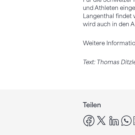
und Athleten eing
Langenthal findet 
wird auch in den A
Weitere Informati
Text: Thomas Ditzl
Teilen
facebook
x
linke