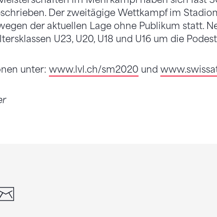
eschrieben. Der zweitägige Wettkampf im Stadion
wegen der aktuellen Lage ohne Publikum statt. N
ltersklassen U23, U20, U18 und U16 um die Podes
onen unter:
www.lvl.ch/sm2020
und
www.swissat
er
din
whatsapp
email