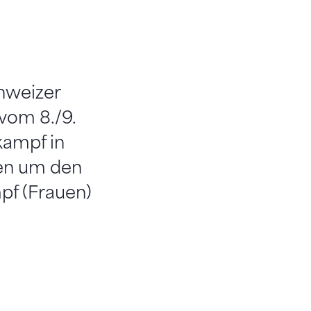
chweizer
vom 8./9.
kampf in
ten um den
pf (Frauen)