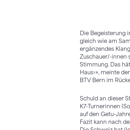
Die Begeisterung i
gleich wie am Sams
ergänzendes Klangel
Zuschauer/-innen s
Stimmung. Das hätt
Haus›», meinte der
BTV Bern im Rücke
Schuld an dieser S
K7-Turnerinnen (So
auf den Getu-Jahre
Fazit kann nach de
Die Schweiz hat (le