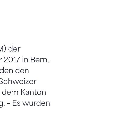
M) der
2017 in Bern,
lden den
e Schweizer
us dem Kanton
eg. – Es wurden