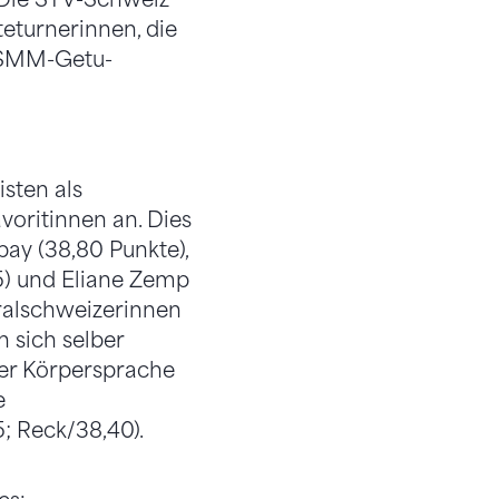
teturnerinnen, die
s SMM-Getu-
sten als
avoritinnen an. Dies
ay (38,80 Punkte),
95) und Eliane Zemp
tralschweizerinnen
n sich selber
rer Körpersprache
e
; Reck/38,40).