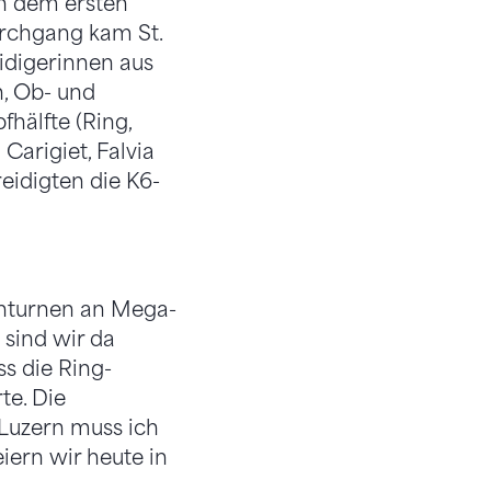
ch dem ersten
urchgang kam St.
idigerinnen aus
, Ob- und
fhälfte (Ring,
Carigiet, Falvia
eidigten die K6-
nturnen an Mega-
 sind wir da
ss die Ring-
te. Die
n Luzern muss ich
iern wir heute in