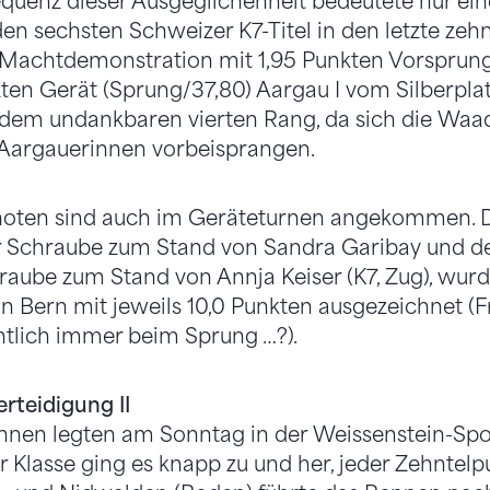
quenz dieser Ausgeglichenheit bedeutete nur ein
 den sechsten Schweizer K7-Titel in den letzte ze
-Machtdemonstration mit 1,95 Punkten Vorsprung
ten Gerät (Sprung/37,80) Aargau I vom Silberplat
 dem undankbaren vierten Rang, da sich die Waa
Aargauerinnen vorbeisprangen.
oten sind auch im Geräteturnen angekommen. D
r Schraube zum Stand von Sandra Garibay und de
raube zum Stand von Annja Keiser (K7, Zug), wur
n Bern mit jeweils 10,0 Punkten ausgezeichnet (
ntlich immer beim Sprung …?).
erteidigung II
nnen legten am Sonntag in der Weissenstein-Spor
er Klasse ging es knapp zu und her, jeder Zehntel