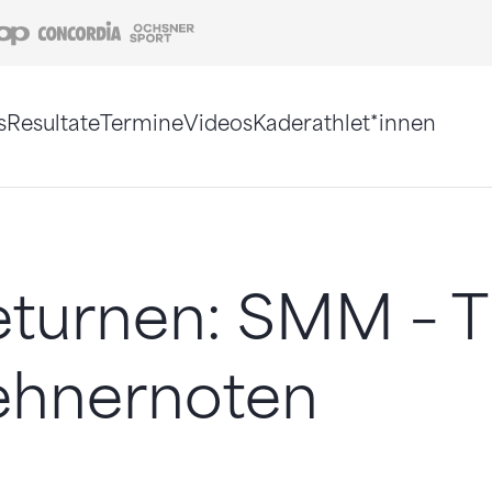
Coop
Concordia
Ochsner Sport
s
Resultate
Termine
Videos
Kaderathlet*innen
tigt. Alternativ können Sie die Sitemap ohne Jav
turnen: SMM – Ti
ehnernoten