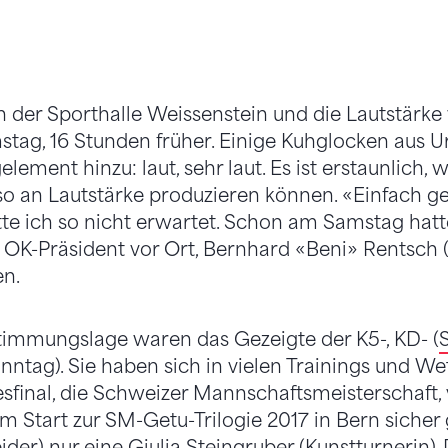
n der Sporthalle Weissenstein und die Lautstärke
tag, 16 Stunden früher. Einige Kuhglocken aus U
ement hinzu: laut, sehr laut. Es ist erstaunlich,
o an Lautstärke produzieren können. «Einfach gen
e ich so nicht erwartet. Schon am Samstag hatte
 OK-Präsident vor Ort, Bernhard «Beni» Rentsch (
n.
timmungslage waren das Gezeigte der K5-, KD- (
nntag). Sie haben sich in vielen Trainings und W
sfinal, die Schweizer Mannschaftsmeisterschaft, v
m Start zur SM-Getu-Trilogie 2017 in Bern siche
ider) nur eine Giulia Steingruber (Kunstturnerin)