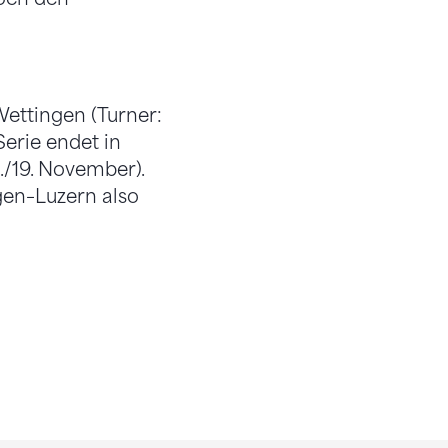
ettingen (Turner:
erie endet in
./19. November).
en–Luzern also