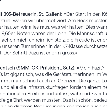
 (K6-Betreuerin, St. Gallen):
«Der Start in den K
entuell waren wir übermotiviert. Am Reck mussten
 hauten wir alles raus, was wir hatten. Dies war 
nd 9,65er-Noten waren der Lohn. Die Mannschaft 
machen mich unheimlich stolz, die Freude ist enor
n unseren Turnerinnen in der K7-Klasse durchset
t. Der Schritt dazu ist enorm gross.»
entsch (SMM-OK-Präsident, Sutz):
«Mein Fazit? – 
Es ist gigantisch, was die Geräteturnerinnen im 
mmt man schnell auch an Grenzen. Die ganze Logi
und alle die Infrastrukturfragen fordern einem he
 nationalen Breitensportanlass, während zwei 
 die geführt werden mussten. Das ist schön, bedeu
ach den diversen Begrüssungen konnte ich auch 