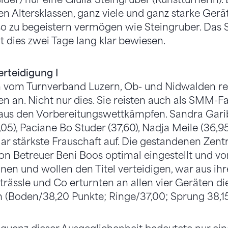
llen Altersklassen, ganz viele und ganz starke Gerä
so zu begeistern vermögen wie Steingruber. Da
t dies zwei Tage lang klar bewiesen.
erteidigung I
n vom Turnverband Luzern, Ob- und Nidwalden rei
en an. Nicht nur dies. Sie reisten auch als SMM-F
 aus den Vorbereitungswettkämpfen. Sandra Garib
,05), Paciane Bo Studer (37,60), Nadja Meile (36,
klar stärkste Frauschaft auf. Die gestandenen Zen
von Betreuer Beni Boos optimal eingestellt und vo
nen und wollen den Titel verteidigen, war aus ih
Strässle und Co erturnten an allen vier Geräten di
(Boden/38,20 Punkte; Ringe/37,00; Sprung 38,15