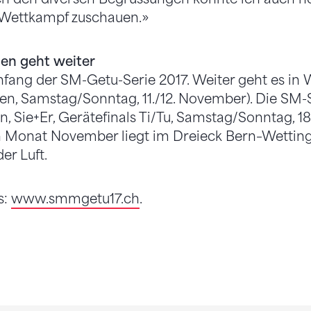
 Wettkampf zuschauen.»
en geht weiter
ang der SM-Getu-Serie 2017. Weiter geht es in W
n, Samstag/Sonntag, 11./12. November). Die SM-S
, Sie+Er, Gerätefinals Ti/Tu, Samstag/Sonntag, 18
 Monat November liegt im Dreieck Bern–Wetting
er Luft.
s:
www.smmgetu17.ch
.