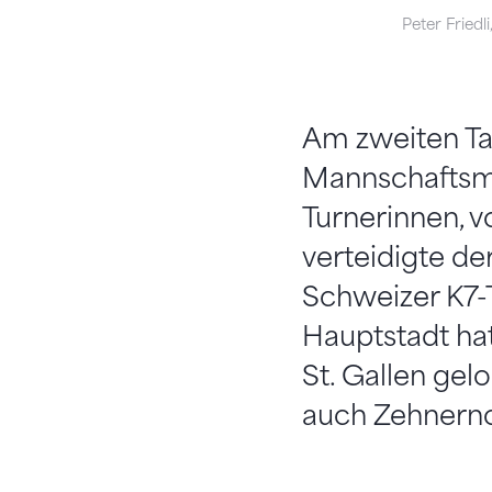
Peter Friedl
Am zweiten Ta
Mannschaftsme
Turnerinnen, 
verteidigte d
Schweizer K7-T
Hauptstadt hat
St. Gallen gel
auch Zehnernot