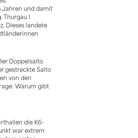
es:
hn Jahren und damit
. Thurgau I
z. Dieses landete
dtländerinnen
er Doppelsalto
r gestreckte Salto
den von den
Frage: Warum gibt
thallen die K6-
punkt war extrem