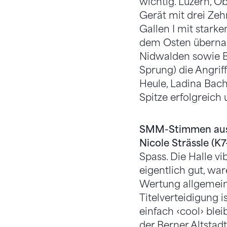
wichtig. Luzern, 
Gerät mit drei Ze
Gallen I mit stark
dem Osten übernah
Nidwalden sowie Be
Sprung) die Angrif
Heule, Ladina Bac
Spitze erfolgreich
SMM-Stimmen aus
Nicole Strässle (K
Spass. Die Halle vi
eigentlich gut, war
Wertung allgemein t
Titelverteidigung i
einfach ‹cool› ble
der Berner Altstadt