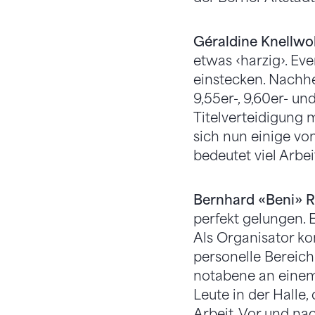
Géraldine Knellwolf
etwas ‹harzig›. Ev
einstecken. Nachher
9,55er-, 9,60er- u
Titelverteidigung 
sich nun einige vo
bedeutet viel Arbei
Bernhard «Beni» R
perfekt gelungen. 
Als Organisator ko
personelle Bereich 
notabene an einem
Leute in der Halle,
Arbeit. Vor und n