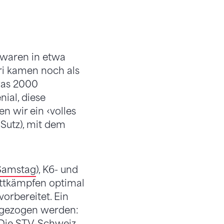
 waren in etwa
ri kamen noch als
 was 2000
ial, diese
n wir ein ‹volles
Sutz), mit dem
Samstag
), K6- und
ettkämpfen optimal
orbereitet. Ein
r gezogen werden:
. Die STV-Schweiz