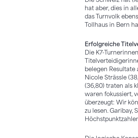
hat aber, dies in a
das Turnvolk eben
Tollhaus in Bern ha
Erfolgreiche Titelv
Die K7-Turnerinne
Titelverteidigerinn
belegen Resultate
Nicole Strässle (38
(36,80) traten als 
waren fokussiert, 
überzeugt: Wir kön
zu lesen. Garibay, 
Höchstpunktzahlen 