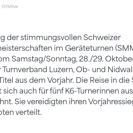
i, GYMlive
g der stimmungsvollen Schweizer
isterschaften im Geräteturnen (SM
vom Samstag/Sonntag, 28./29. Oktober 
er Turnverband Luzern, Ob- und Nidwa
itel aus dem Vorjahr. Die Reise in di
 sich auch für fünf K6-Turnerinnen a
ohnt. Sie vereidigten ihren Vorjahressi
en verteilt.