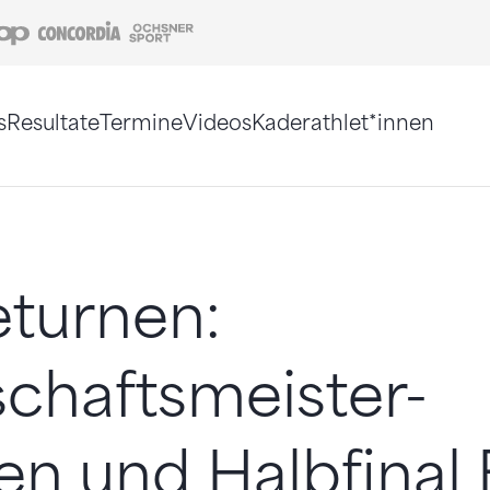
Coop
Concordia
Ochsner Sport
s
Resultate
Termine
Videos
Kaderathlet*innen
tigt. Alternativ können Sie die Sitemap ohne Jav
turnen:
chaftsmeister-
en und Halbfinal 