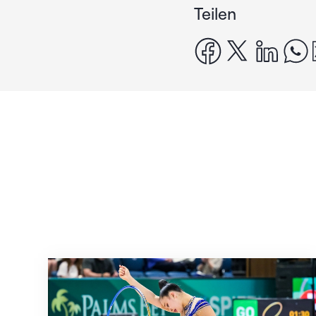
Teilen
facebook
x
linke
Nächster Halt: Weltmeisterschaft