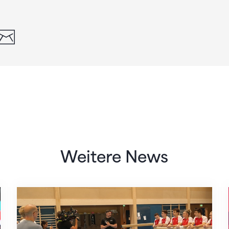
din
whatsapp
email
Weitere News
Mit klaren Zielen nach Zagreb