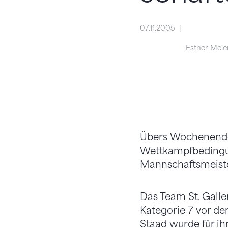
07.11.2005
Esther Meie
Übers Wochenende 
Wettkampfbedingun
Mannschaftsmeistert
Das Team St. Gallen
Kategorie 7 vor de
Staad wurde für ih