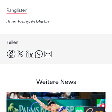
Ranglisten
Jean-François Martin
Teilen
facebook
x
linkedin
whatsapp
email
Weitere News
Nächster Halt: Weltmeisterschaft