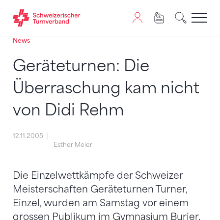
News
Zum Inhalt springen
Zur Sitemap navigieren
Zum Navigieren dieser Seite wird JavaScript benötigt. A
Geräteturnen: Die
Überraschung kam nicht
von Didi Rehm
12.11.2005
Esther Meier
Die Einzelwettkämpfe der Schweizer
Meisterschaften Geräteturnen Turner,
Einzel, wurden am Samstag vor einem
grossen Publikum im Gymnasium Burier,