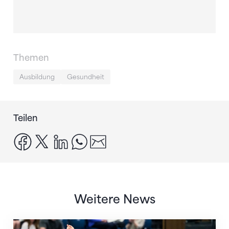
Themen
Ausbildung
Gesundheit
Teilen
facebook
x
linkedin
whatsapp
email
Weitere News
Nächster Halt: Weltmeisterschaft