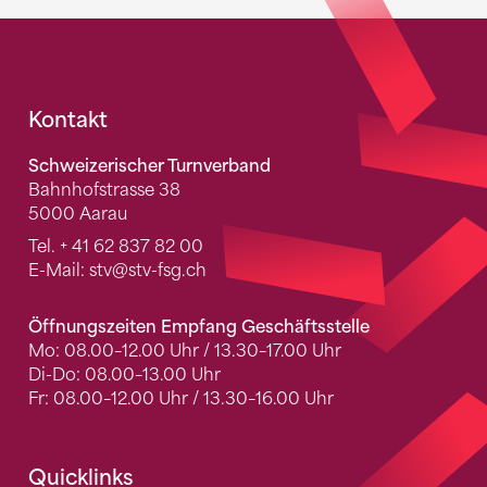
Fusszeile
Kontakt
Schweizerischer Turnverband
Bahnhofstrasse 38
5000 Aarau
Tel.
+ 41 62 837 82 00
E-Mail:
stv
@stv-fsg.ch
Öffnungszeiten Empfang Geschäftsstelle
Mo: 08.00–12.00 Uhr / 13.30–17.00 Uhr
Di-Do: 08.00–13.00 Uhr
Fr: 08.00–12.00 Uhr / 13.30–16.00 Uhr
Quicklinks