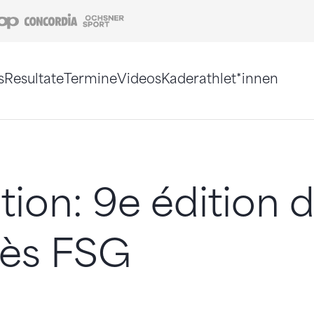
Coop
Concordia
Ochsner Sport
s
Resultate
Termine
Videos
Kaderathlet*innen
tigt. Alternativ können Sie die Sitemap ohne Jav
ion: 9e édition 
ès FSG