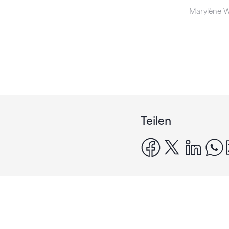
Marylène W
Teilen
facebook
x
linke