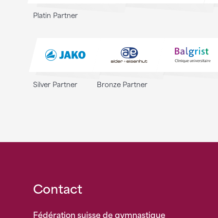
Platin Partner
Silver Partner
Bronze Partner
Fusszeile
Contact
Fédération suisse de gymnastique