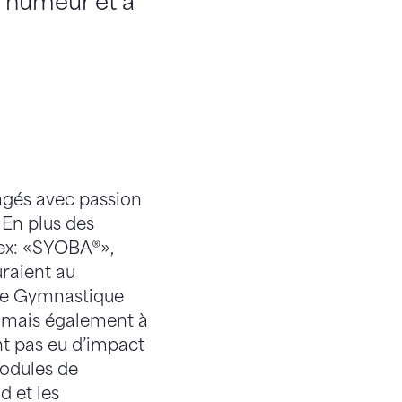
e humeur et a
agés avec passion
 En plus des
 ex: «SYOBA®»,
uraient au
re Gymnastique
s, mais également à
nt pas eu d’impact
odules de
 et les