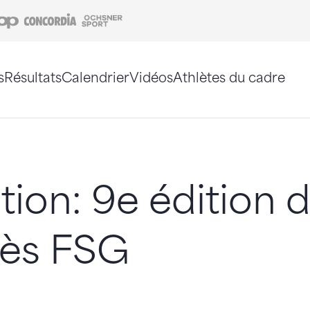
Coop
Concordia
Ochsner Sport
s
Résultats
Calendrier
Vidéos
Athlètes du cadre
e. Vous pouvez également utiliser le plan du site 
ion: 9e édition 
ès FSG