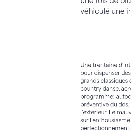
une fois de pl
véhiculé une 
Une trentaine d’in
pour dispenser des 
grands classiques 
country danse, acro
programme: autodé
préventive du dos. 
l’extérieur. Le ma
sur l’enthousiasm
perfectionnement 