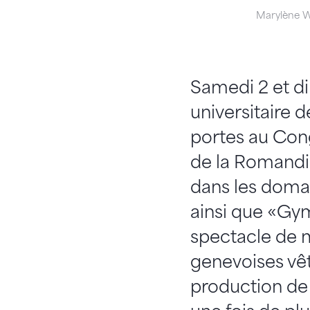
Marylène W
Samedi 2 et d
universitaire 
portes au Con
de la Romandie
dans les doma
ainsi que «Gym
spectacle de m
genevoises vê
production de 