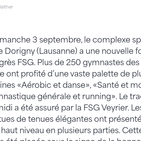
alther
imanche 3 septembre, le complexe spo
de Dorigny (Lausanne) a une nouvelle f
grès FSG. Plus de 250 gymnastes des 
 ont profité d’une vaste palette de p
ines «Aérobic et danse», «Santé et 
nastique générale et running». Le tra
idi a été assuré par la FSG Veyrier. 
tues de tenues élégantes ont présent
haut niveau en plusieurs parties. Cett