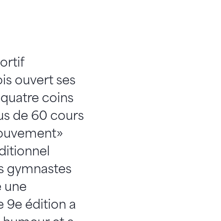
rtif
ois ouvert ses
quatre coins
lus de 60 cours
mouvement»
ditionnel
Les gymnastes
é une
e 9e édition a