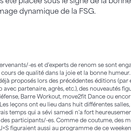
us été placée sous le signe de la bonn
image dynamique de la FSG.
tervenants/-es et d’experts de renom se sont eng
cours de qualité dans la joie et la bonne humeur.
déjà proposés lors des précédentes éditions (par
 avec partenaire, agrès, etc.), des nouveautés fig
fense, Barre Workout, move2fit Dance ou enco
Les leçons ont eu lieu dans huit différentes salle
uvais temps qui a sévi samedi n’a fort heureuseme
e des participants/-es. Comme de coutume, des m
J+S figuraient aussi au programme de ce weekend