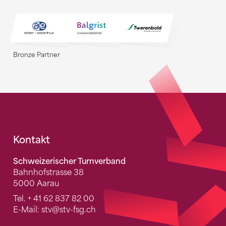
Bronze Partner
Fusszeile
Kontakt
Schweizerischer Turnverband
Bahnhofstrasse 38
5000 Aarau
Tel.
+ 41 62 837 82 00
E-Mail:
stv
@stv-fsg.ch