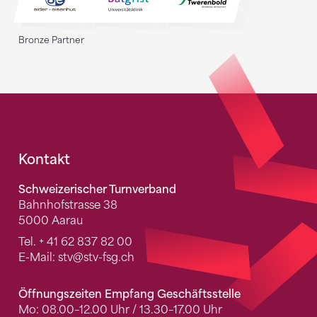
Bronze Partner
Fusszeile
Kontakt
Schweizerischer Turnverband
Bahnhofstrasse 38
5000 Aarau
Tel.
+ 41 62 837 82 00
E-Mail:
stv
@stv-fsg.ch
Öffnungszeiten Empfang Geschäftsstelle
Mo: 08.00–12.00 Uhr / 13.30–17.00 Uhr