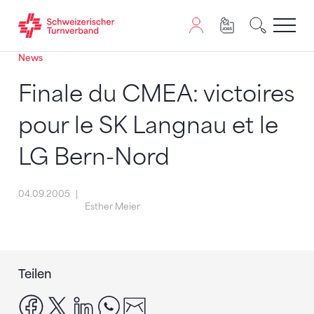
News
Zum Inhalt springen
Zur Sitemap navigieren
Zum Navigieren dieser Seite wird JavaScript benötigt. A
Finale du CMEA: victoires
pour le SK Langnau et le
LG Bern-Nord
04.09.2005
Esther Meier
Teilen
facebook
x
linkedin
whatsapp
email