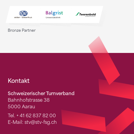
Bronze Partner
Fusszeile
Kontakt
Schweizerischer Turnverband
Bahnhofstrasse 38
5000 Aarau
Tel.
+ 41 62 837 82 00
E-Mail:
stv
@stv-fsg.ch