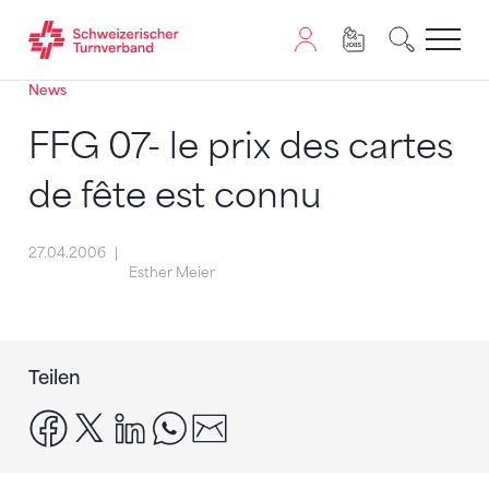
News
Zum Inhalt springen
Zur Sitemap navigieren
Zum Navigieren dieser Seite wird JavaScript benötigt. A
FFG 07- le prix des cartes
de fête est connu
27.04.2006
Esther Meier
Teilen
facebook
x
linkedin
whatsapp
email