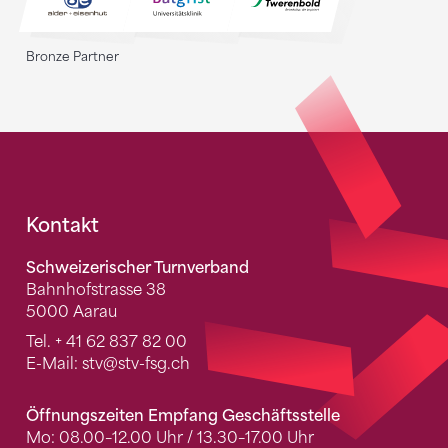
Bronze Partner
Fusszeile
Kontakt
Schweizerischer Turnverband
Bahnhofstrasse 38
5000 Aarau
Tel.
+ 41 62 837 82 00
E-Mail:
stv
@stv-fsg.ch
Öffnungszeiten Empfang Geschäftsstelle
Mo: 08.00–12.00 Uhr / 13.30–17.00 Uhr