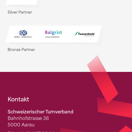
Silver Partner
Bronze Partner
Fusszeile
Kontakt
Schweizerischer Turnverband
Bahnhofstrasse 38
5000 Aarau