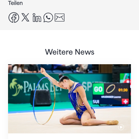
Teilen
facebook
x
linkedin
whatsapp
email
Weitere News
Nächster Halt: Weltmeisterschaft