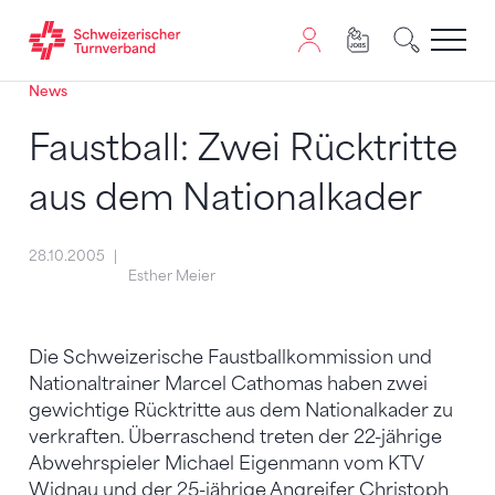
News
Zum Inhalt springen
Zur Sitemap navigieren
Zum Navigieren dieser Seite wird JavaScript benötigt. A
Faustball: Zwei Rücktritte
aus dem Nationalkader
28.10.2005
Esther Meier
Die Schweizerische Faustballkommission und
Nationaltrainer Marcel Cathomas haben zwei
gewichtige Rücktritte aus dem Nationalkader zu
verkraften. Überraschend treten der 22-jährige
Abwehrspieler Michael Eigenmann vom KTV
Widnau und der 25-jährige Angreifer Christoph