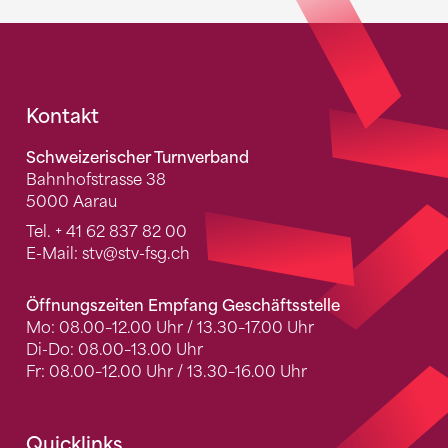
Fusszeile
Kontakt
Schweizerischer Turnverband
Bahnhofstrasse 38
5000 Aarau
Tel.
+ 41 62 837 82 00
E-Mail:
stv
@stv-fsg.ch
Öffnungszeiten Empfang Geschäftsstelle
Mo: 08.00–12.00 Uhr / 13.30–17.00 Uhr
Di-Do: 08.00–13.00 Uhr
Fr: 08.00–12.00 Uhr / 13.30–16.00 Uhr
Quicklinks