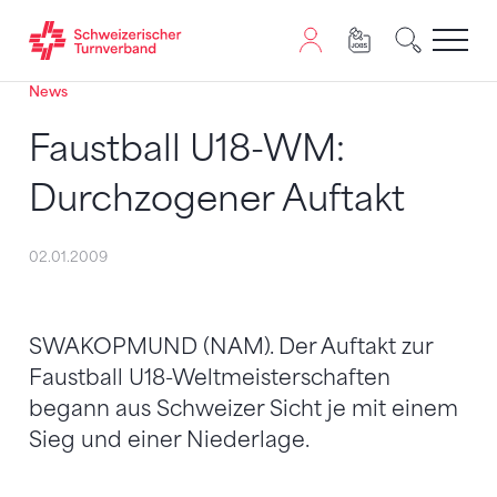
News
Zum Inhalt springen
Zur Sitemap navigieren
Zum Navigieren dieser Seite wird JavaScript benötigt. A
Faustball U18-WM:
Durchzogener Auftakt
02.01.2009
SWAKOPMUND (NAM). Der Auftakt zur
Faustball U18-Weltmeisterschaften
begann aus Schweizer Sicht je mit einem
Sieg und einer Niederlage.