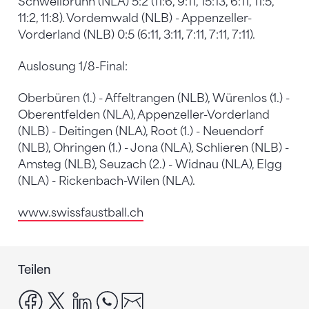
Schwellbrunn (NLA) 5:2 (11:6, 9:11, 15:13, 6:11, 11:5,
11:2, 11:8). Vordemwald (NLB) - Appenzeller-
Vorderland (NLB) 0:5 (6:11, 3:11, 7:11, 7:11, 7:11).
Auslosung 1/8-Final:
Oberbüren (1.) - Affeltrangen (NLB), Würenlos (1.) -
Oberentfelden (NLA), Appenzeller-Vorderland
(NLB) - Deitingen (NLA), Root (1.) - Neuendorf
(NLB), Ohringen (1.) - Jona (NLA), Schlieren (NLB) -
Amsteg (NLB), Seuzach (2.) - Widnau (NLA), Elgg
(NLA) - Rickenbach-Wilen (NLA).
www.swissfaustball.ch
Teilen
facebook
x
linkedin
whatsapp
email