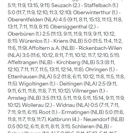
5:11, 11:9, 13:15, 9:11). Seuzach (2.) - Staffelbach (1.)
5:0 (11:7, 11:9, 12:10, 11:3, 12:10). Oberwinterthur (1.) -
Oberentfelden (NLA) 4:5 (9:11, 8:11, 15:13, 11:13, 11:8,
13:11, 7:11, 11:9, 8:11). Obersiggenthal (2.) -
Oberbüren (1.) 2:5 (11:13, 9:11, 11:9, 11:9, 9:11, 10:12,
8:11). Würenlos (1.) - Kriens (NLB) 5:0 (11:5, 11:4, 11:2,
11:6, 11:9). Affoltern a. A. (NLB) - Rickenbach-Wilen
(NLA) 3:5 (11:6, 10:12, 8:11, 7:11, 10:12, 11:7, 12:10, 5:11).
Affeltrangen (NLB) - Kirchberg (NLB) 5:3 (8:11,
12:10, 7:11, 11:7, 11:5, 13:11, 12:14, 11:8). Ohringen (1.) -
Ettenhausen (NLA) 5:2 (11:8, 6:11, 10:12, 11:8, 11:5, 11:8,
11:5). Wigoltingen (1.) - Deitingen (NLA) 2:5 (9:11,
9:11, 6:11, 11:8, 11:8, 7:11, 10:12). Villmergen (1.) -
Amsteg (NLB) 3:5 (11:13, 5:11, 11:9, 5:11, 15:14, 9:11, 11:9,
10:12). Wollerau (2.) - Widnau (NLA) 0:5 (7:11, 7:11,
7:11, 9:11, 6:11). Root (1.) - Ermatingen (NLB) 5:0 (11:8,
11:8, 11:7, 11:9, 11:7). Kaltbrunn (4.) - Neuendorf (NLB)
0:5 (10:12, 6:11, 8:11, 8:11, 3:11). Schlieren (NLB) -