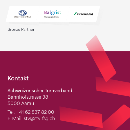
Bronze Partner
Fusszeile
Kontakt
Schweizerischer Turnverband
Bahnhofstrasse 38
5000 Aarau
Tel.
+ 41 62 837 82 00
E-Mail:
stv
@stv-fsg.ch