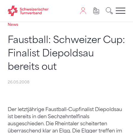
News
Zum Inhalt springen
Zur Sitemap navigieren
Zum Navigieren dieser Seite wird JavaScript benötigt. A
Faustball: Schweizer Cup:
Finalist Diepoldsau
bereits out
26.05.2008
Der letztjährige Faustball-Cupfinalist Diepoldsau
ist bereits in den Sechzehntelfinals
ausgeschieden. Die Rheintaler scheiterten
überraschend klar an Elgg. Die Elgger treffen im