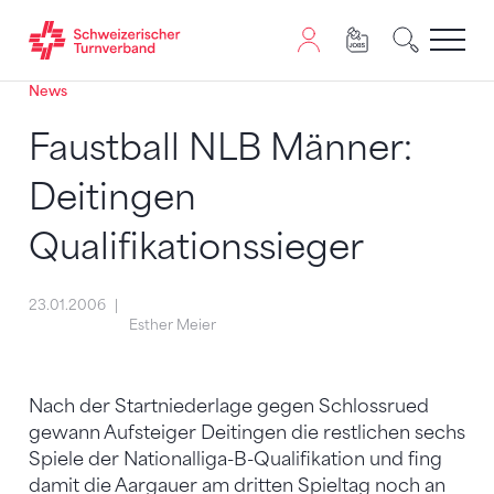
News
Zum Inhalt springen
Zur Sitemap navigieren
Zum Navigieren dieser Seite wird JavaScript benötigt. A
Faustball NLB Männer:
Deitingen
Qualifikationssieger
23.01.2006
Esther Meier
Nach der Startniederlage gegen Schlossrued
gewann Aufsteiger Deitingen die restlichen sechs
Spiele der Nationalliga-B-Qualifikation und fing
damit die Aargauer am dritten Spieltag noch an