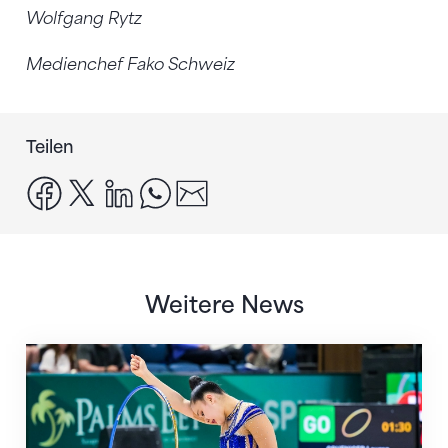
Wolfgang Rytz
Medienchef Fako Schweiz
Teilen
facebook
x
linkedin
whatsapp
email
Weitere News
Nächster Halt: Weltmeisterschaft