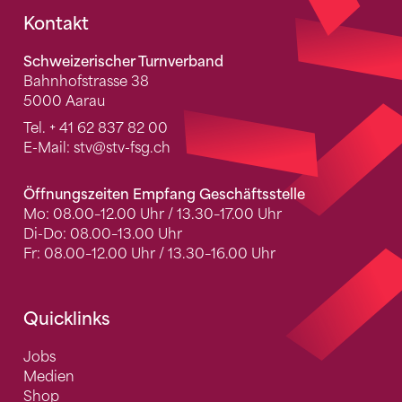
Fusszeile
Kontakt
Schweizerischer Turnverband
Bahnhofstrasse 38
5000 Aarau
Tel.
+ 41 62 837 82 00
E-Mail:
stv
@stv-fsg.ch
Öffnungszeiten Empfang Geschäftsstelle
Mo: 08.00–12.00 Uhr / 13.30–17.00 Uhr
Di-Do: 08.00–13.00 Uhr
Fr: 08.00–12.00 Uhr / 13.30–16.00 Uhr
Quicklinks
Jobs
Medien
Shop