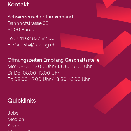
Fusszeile
Kontakt
Schweizerischer Turnverband
Bahnhofstrasse 38
5000 Aarau
Tel.
+ 41 62 837 82 00
E-Mail:
stv
@stv-fsg.ch
Öffnungszeiten Empfang Geschäftsstelle
Mo: 08.00–12.00 Uhr / 13.30–17.00 Uhr
Di-Do: 08.00–13.00 Uhr
Fr: 08.00–12.00 Uhr / 13.30–16.00 Uhr
Quicklinks
Jobs
Medien
Shop