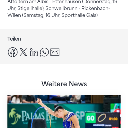
Affoltern am Albis - Ettenhausen (Donnerstag, 19
Uhr, Stigelihalle), Schwellbrunn - Rickenbach-
Wilen (Samstag, 16 Uhr, Sporthalle Gais).
Teilen
facebook
x
linkedin
whatsapp
email
Weitere News
Nächster Halt: Weltmeisterschaft