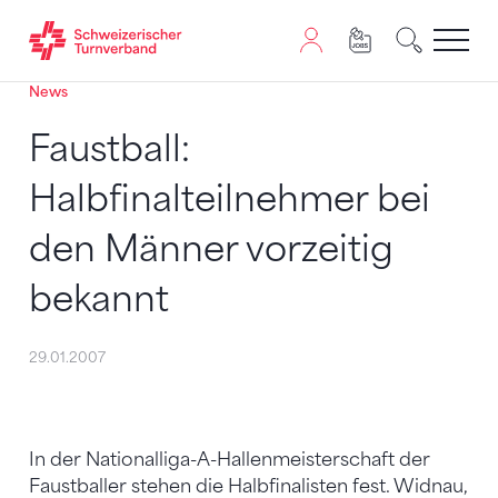
News
Zum Inhalt springen
Zur Sitemap navigieren
Zum Navigieren dieser Seite wird JavaScript benötigt. A
Faustball:
Halbfinalteilnehmer bei
den Männer vorzeitig
bekannt
29.01.2007
In der Nationalliga-A-Hallenmeisterschaft der
Faustballer stehen die Halbfinalisten fest. Widnau,