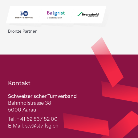
Bronze Partner
Fusszeile
Kontakt
Schweizerischer Turnverband
Bahnhofstrasse 38
5000 Aarau
Tel.
+ 41 62 837 82 00
E-Mail:
stv
@stv-fsg.ch