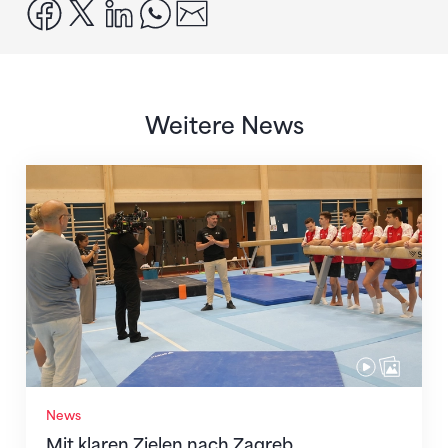
facebook
x
linkedin
whatsapp
email
Weitere News
Mit klaren Zielen nach Zagreb
News
Mit klaren Zielen nach Zagreb