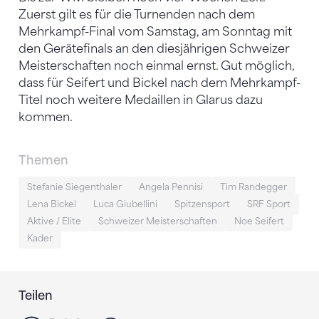
Zuerst gilt es für die Turnenden nach dem
Mehrkampf-Final vom Samstag, am Sonntag mit
den Gerätefinals an den diesjährigen Schweizer
Meisterschaften noch einmal ernst. Gut möglich,
dass für Seifert und Bickel nach dem Mehrkampf-
Titel noch weitere Medaillen in Glarus dazu
kommen.
Themen
Stefanie Siegenthaler
Angela Pennisi
Tim Randegger
Lena Bickel
Luca Giubellini
Spitzensport
SRF Sport
Aktive / Elite
Schweizer Meisterschaften
Noe Seifert
Kader
Teilen