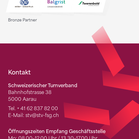
Bronze Partner
Fusszeile
Kontakt
Schweizerischer Turnverband
Bahnhofstrasse 38
5000 Aarau
Tel.
+ 41 62 837 82 00
E-Mail:
stv
@stv-fsg.ch
Öffnungszeiten Empfang Geschäftsstelle
Mo: 08.00–12.00 Uhr / 13.30–17.00 Uhr