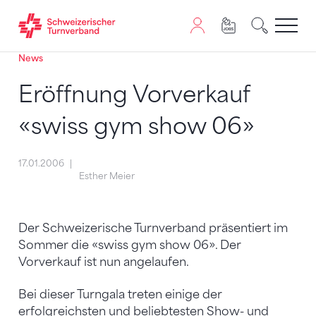
News
Zum Inhalt springen
Zur Sitemap navigieren
Zum Navigieren dieser Seite wird JavaScript benötigt. A
Eröffnung Vorverkauf
«swiss gym show 06»
17.01.2006
Esther Meier
Der Schweizerische Turnverband präsentiert im
Sommer die «swiss gym show 06». Der
Vorverkauf ist nun angelaufen.
Bei dieser Turngala treten einige der
erfolgreichsten und beliebtesten Show- und