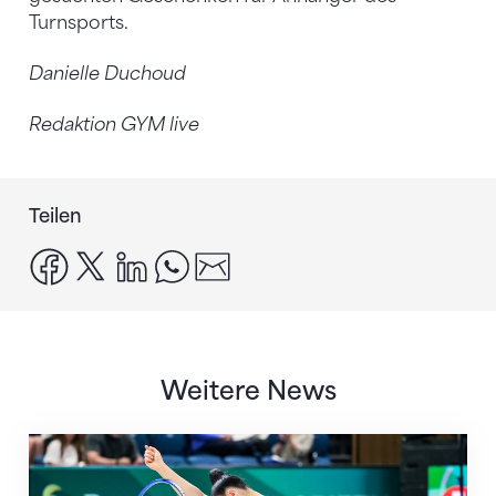
Turnsports.
Danielle Duchoud
Redaktion GYM live
Teilen
facebook
x
linkedin
whatsapp
email
Weitere News
Nächster Halt: Weltmeisterschaft