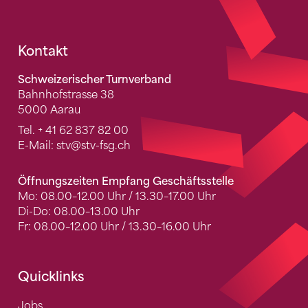
Fusszeile
Kontakt
Schweizerischer Turnverband
Bahnhofstrasse 38
5000 Aarau
Tel.
+ 41 62 837 82 00
E-Mail:
stv
@stv-fsg.ch
Öffnungszeiten Empfang Geschäftsstelle
Mo: 08.00–12.00 Uhr / 13.30–17.00 Uhr
Di-Do: 08.00–13.00 Uhr
Fr: 08.00–12.00 Uhr / 13.30–16.00 Uhr
Quicklinks
Jobs