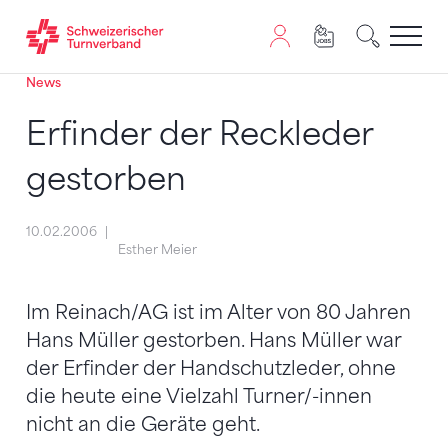
News
Zum Inhalt springen
Zur Sitemap navigieren
Zum Navigieren dieser Seite wird JavaScript benötigt. A
Erfinder der Reckleder
gestorben
10.02.2006
Esther Meier
Im Reinach/AG ist im Alter von 80 Jahren
Hans Müller gestorben. Hans Müller war
der Erfinder der Handschutzleder, ohne
die heute eine Vielzahl Turner/-innen
nicht an die Geräte geht.