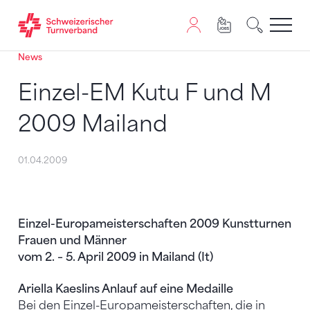
News
Zum Inhalt springen
Zur Sitemap navigieren
Zum Navigieren dieser Seite wird JavaScript benötigt. A
Einzel-EM Kutu F und M
2009 Mailand
01.04.2009
Einzel-Europameisterschaften 2009 Kunstturnen
Frauen und Männer
vom 2. – 5. April 2009 in Mailand (It)
Ariella Kaeslins Anlauf auf eine Medaille
Bei den Einzel-Europameisterschaften, die in