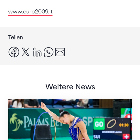
www.euro2009.it
Teilen
facebook
x
linkedin
whatsapp
email
Weitere News
Nächster Halt: Weltmeisterschaft