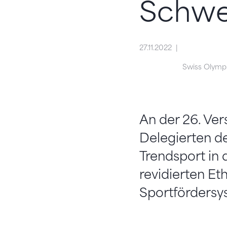
Schwe
27.11.2022
Swiss Olymp
An der 26. Ve
Delegierten d
Trendsport i
revidierten Et
Sportfördersy