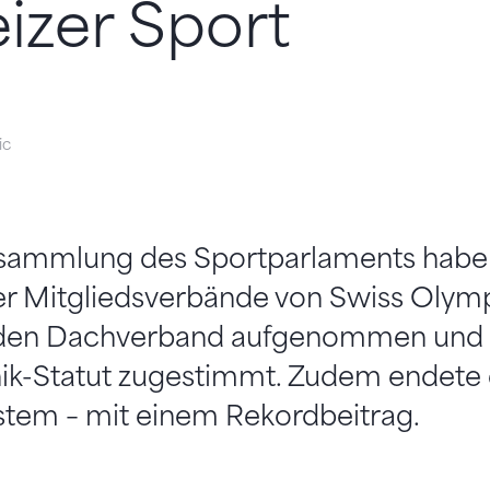
izer Sport
ic
rsammlung des Sportparlaments habe
er Mitgliedsverbände von Swiss Olym
n den Dachverband aufgenommen un
hik-Statut zugestimmt. Zudem endete 
stem – mit einem Rekordbeitrag.