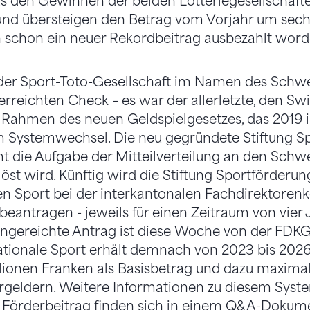
s den Gewinnen der beiden Lotteriegesellschaft
nd übersteigen den Betrag vom Vorjahr um sechs 
h schon ein neuer Rekordbeitrag ausbezahlt word
 der Sport-Toto-Gesellschaft im Namen des Schwe
berreichten Check – es war der allerletzte, den S
m Rahmen des neuen Geldspielgesetzes, das 2019 in 
 Systemwechsel. Die neu gegründete Stiftung S
die Aufgabe der Mitteilverteilung an den Schwe
öst wird. Künftig wird die Stiftung Sportförderu
en Sport bei der interkantonalen Fachdirektoren
eantragen - jeweils für einen Zeitraum von vier J
ingereichte Antrag ist diese Woche von der FDK
tionale Sport erhält demnach von 2023 bis 2026 
ionen Franken als Basisbetrag und dazu maximal
ergeldern. Weitere Informationen zu diesem Sys
örderbeitrag finden sich in einem
Q&A-Dokumen