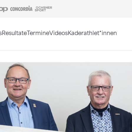
Coop
Concordia
Ochsner Sport
s
Resultate
Termine
Videos
Kaderathlet*innen
tigt. Alternativ können Sie die Sitemap ohne Jav