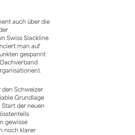
ent auch über die
der
n Swiss Slackline
anciert man auf
punkten gespannt
ls Dachverband
rganisationen).
r den Schweizer
iziable Grundlage
m Start der neuen
össtenteils
en gewisse
 noch klarer