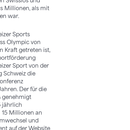
en Swisslos und
Millionen, als mit
en war.
izer Sports
wiss Olympic von
Kraft getreten ist,
portförderung
izer Sport von der
ng Schweiz die
konferenz
ahren. Der für die
G genehmigt
jährlich
 15 Millionen an
temwechsel und
t auf der Website