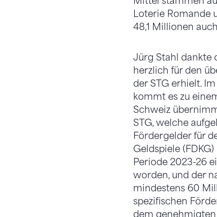
Mittel stammen au
Loterie Romande u
48,1 Millionen auc
Jürg Stahl dankte
herzlich für den ü
der STG erhielt. I
kommt es zu einem
Schweiz übernimmt 
STG, welche aufgel
Fördergelder für d
Geldspiele (FDKG) b
Periode 2023-26 e
worden, und der na
mindestens 60 Mill
spezifischen Förd
dem genehmigten F