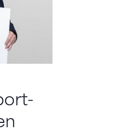
port-
en