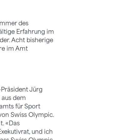
kammer des
ältige Erfahrung im
der. Acht bisherige
hre im Amt
Präsident Jürg
n aus dem
amts für Sport
von Swiss Olympic.
t. «Das
xekutivrat, und ich