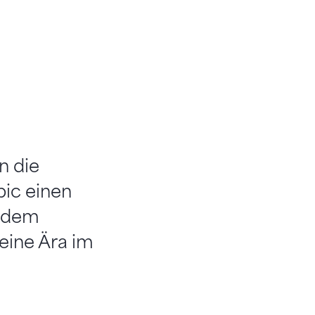
n die
pic einen
d dem
eine Ära im