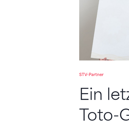
STV-Partner
Ein le
Toto-G