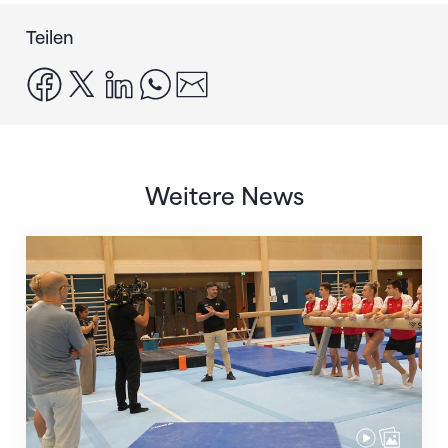
Teilen
facebook
x
linkedin
whatsapp
email
Weitere News
Mit klaren Zielen nach Zagreb