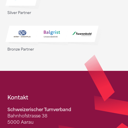
Silver Partner
Bronze Partner
Fusszeile
Kontakt
Schweizerischer Turnverband
Bahnhofstrasse 38
5000 Aarau