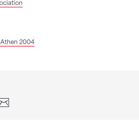
ociation
e Athen 2004
din
whatsapp
email