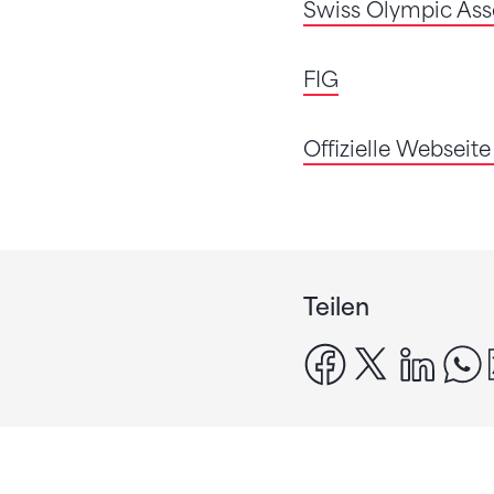
Swiss Olympic Ass
FIG
Offizielle Webseit
Teilen
facebook
x
linke