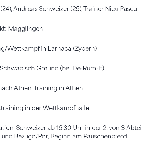
(24), Andreas Schweizer (25), Trainer Nicu Pascu
nkt: Magglingen
aining/Wettkampf in Larnaca (Zypern)
pf Schwäbisch Gmünd (bei De-Rum-It)
nach Athen, Training in Athen
straining in der Wettkampfhalle
kation, Schweizer ab 16.30 Uhr in der 2. von 3 Abte
u und Bezugo/Por, Beginn am Pauschenpferd