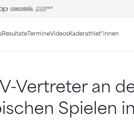
Coop
Concordia
Ochsner Sport
s
Resultate
Termine
Videos
Kaderathlet*innen
tigt. Alternativ können Sie die Sitemap ohne Jav
V-Vertreter an d
schen Spielen i