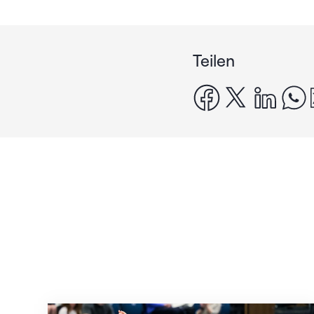
Teilen
facebook
x
linke
Nächster Halt: Weltmeisterschaft