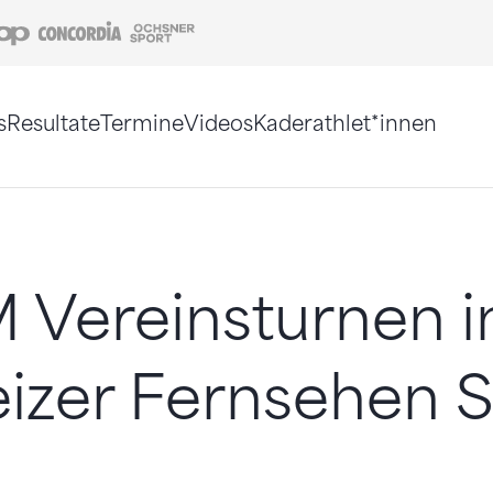
Coop
Concordia
Ochsner Sport
s
Resultate
Termine
Videos
Kaderathlet*innen
tigt. Alternativ können Sie die Sitemap ohne Jav
 Vereinsturnen 
izer Fernsehen 