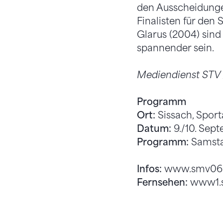
den Ausscheidungen
Finalisten für den
Glarus (2004) sind
spannender sein.
Mediendienst STV 
Programm
Ort:
Sissach, Spor
Datum:
9./10. Sep
Programm:
Samstag
Infos:
www.smv06.
Fernsehen:
www1.sf