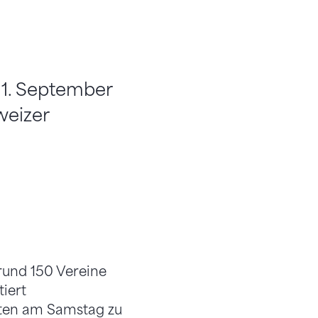
11. September
weizer
rund 150 Vereine
iert
eten am Samstag zu