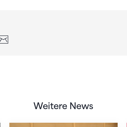
din
whatsapp
email
Weitere News
Mit klaren Zielen nach Zagreb