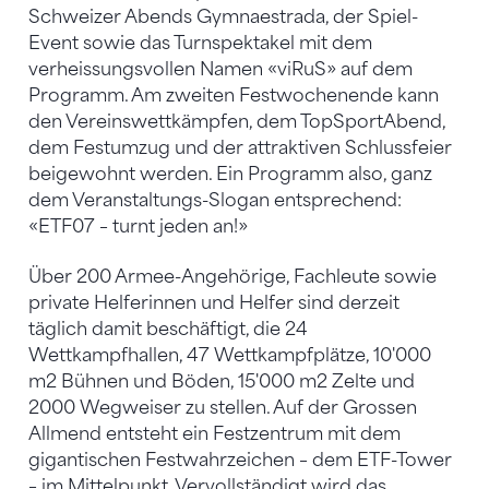
Schweizer Abends Gymnaestrada, der Spiel-
Event sowie das Turnspektakel mit dem
verheissungsvollen Namen «viRuS» auf dem
Programm. Am zweiten Festwochenende kann
den Vereinswettkämpfen, dem TopSportAbend,
dem Festumzug und der attraktiven Schlussfeier
beigewohnt werden. Ein Programm also, ganz
dem Veranstaltungs-Slogan entsprechend:
«ETF07 – turnt jeden an!»
Über 200 Armee-Angehörige, Fachleute sowie
private Helferinnen und Helfer sind derzeit
täglich damit beschäftigt, die 24
Wettkampfhallen, 47 Wettkampfplätze, 10'000
m2 Bühnen und Böden, 15'000 m2 Zelte und
2000 Wegweiser zu stellen. Auf der Grossen
Allmend entsteht ein Festzentrum mit dem
gigantischen Festwahrzeichen – dem ETF-Tower
– im Mittelpunkt. Vervollständigt wird das