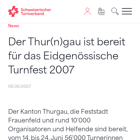
News
Zum Inhalt springen
Zur Sitemap navigieren
Zum Navigieren dieser Seite wird JavaScript benötigt. A
Der Thur(n)gau ist bereit
für das Eidgenössische
Turnfest 2007
06.06.2007
Der Kanton Thurgau, die Feststadt
Frauenfeld und rund 10'000
Organisatoren und Helfende sind bereit,
vom 14. bis 24. Juni 56'000 Turnerinnen