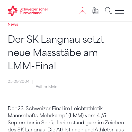
News
Zum Inhalt springen
Zur Sitemap navigieren
Zum Navigieren dieser Seite wird JavaScript benötigt. A
Der SK Langnau setzt
neue Massstäbe am
LMM-Final
05.09.2004
Esther Meier
Der 23. Schweizer Final im Leichtathletik-
Mannschafts-Mehrkampf (LMM) vom 4./5.
September in Schüpfheim stand ganz im Zeichen
des SK Langnau. Die Athletinnen und Athleten aus