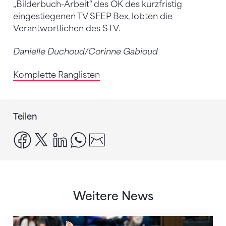
„Bilderbuch-Arbeit“ des OK des kurzfristig
eingestiegenen TV SFEP Bex, lobten die
Verantwortlichen des STV.
Danielle Duchoud/Corinne Gabioud
Komplette Ranglisten
Teilen
facebook
x
linkedin
whatsapp
email
Weitere News
Nächster Halt: Weltmeisterschaft