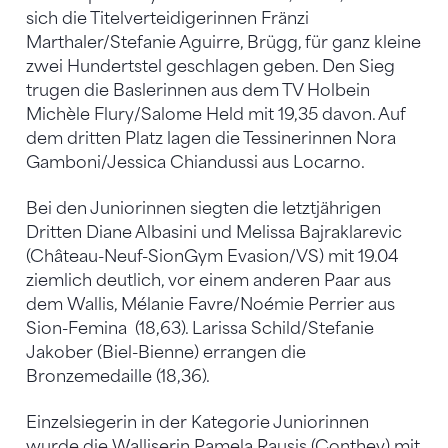
sich die Titelverteidigerinnen Fränzi
Marthaler/Stefanie Aguirre, Brügg, für ganz kleine
zwei Hundertstel geschlagen geben. Den Sieg
trugen die Baslerinnen aus dem TV Holbein
Michèle Flury/Salome Held mit 19,35 davon. Auf
dem dritten Platz lagen die Tessinerinnen Nora
Gamboni/Jessica Chiandussi aus Locarno.
Bei den Juniorinnen siegten die letztjährigen
Dritten Diane Albasini und Melissa Bajraklarevic
(Château-Neuf-SionGym Evasion/VS) mit 19.04
ziemlich deutlich, vor einem anderen Paar aus
dem Wallis, Mélanie Favre/Noémie Perrier aus
Sion-Femina (18,63). Larissa Schild/Stefanie
Jakober (Biel-Bienne) errangen die
Bronzemedaille (18,36).
Einzelsiegerin in der Kategorie Juniorinnen
wurde die Walliserin Pamela Rausis (Conthey) mit