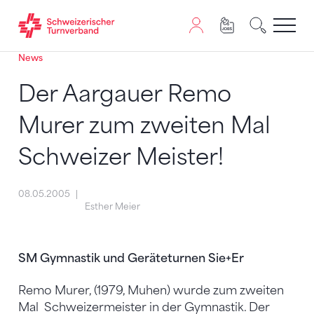
News
Zum Inhalt springen
Zur Sitemap navigieren
Zum Navigieren dieser Seite wird JavaScript benötigt. A
Der Aargauer Remo
Murer zum zweiten Mal
Schweizer Meister!
08.05.2005
Esther Meier
SM Gymnastik und Geräteturnen Sie+Er
Remo Murer, (1979, Muhen) wurde zum zweiten
Mal Schweizermeister in der Gymnastik. Der