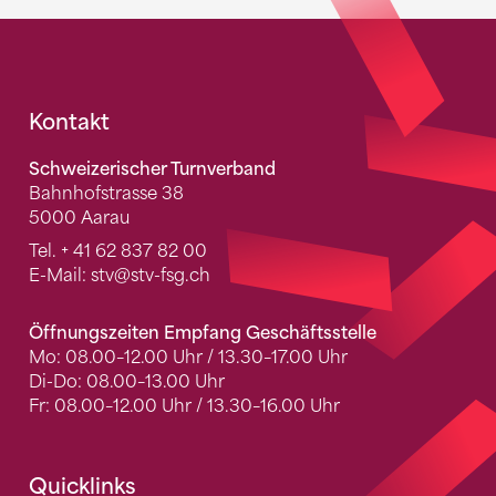
Fusszeile
Kontakt
Schweizerischer Turnverband
Bahnhofstrasse 38
5000 Aarau
Tel.
+ 41 62 837 82 00
E-Mail:
stv
@stv-fsg.ch
Öffnungszeiten Empfang Geschäftsstelle
Mo: 08.00–12.00 Uhr / 13.30–17.00 Uhr
Di-Do: 08.00–13.00 Uhr
Fr: 08.00–12.00 Uhr / 13.30–16.00 Uhr
Quicklinks