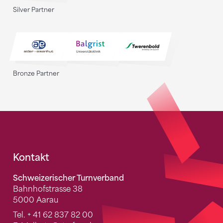
Silver Partner
Bronze Partner
Fusszeile
Kontakt
Schweizerischer Turnverband
Bahnhofstrasse 38
5000 Aarau
Tel.
+ 41 62 837 82 00