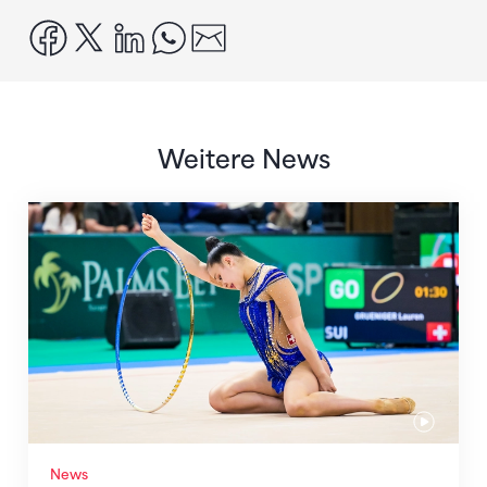
facebook
x
linkedin
whatsapp
email
Weitere News
Nächster Halt: Weltmeisterschaft
News