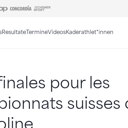
Coop
Concordia
Ochsner Sport
s
Resultate
Termine
Videos
Kaderathlet*innen
tigt. Alternativ können Sie die Sitemap ohne Jav
inales pour les
ionnats suisses 
oline