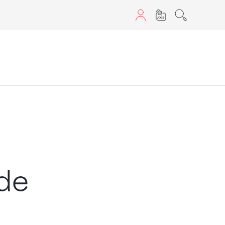
aScript nutzen.
de