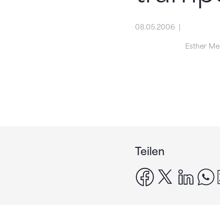
08.05.2006
Esther Me
Teilen
facebook
x
linke