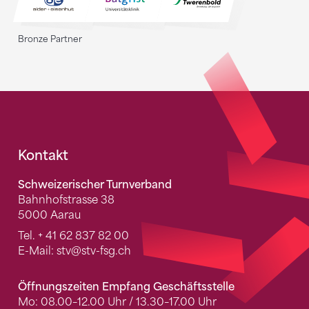
Bronze Partner
Fusszeile
Kontakt
Schweizerischer Turnverband
Bahnhofstrasse 38
5000 Aarau
Tel.
+ 41 62 837 82 00
E-Mail:
stv
@stv-fsg.ch
Öffnungszeiten Empfang Geschäftsstelle
Mo: 08.00–12.00 Uhr / 13.30–17.00 Uhr