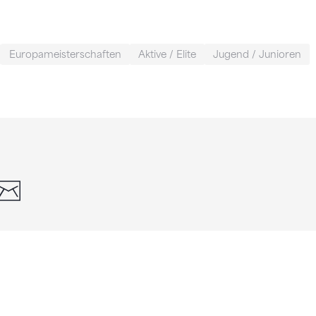
Europameisterschaften
Aktive / Elite
Jugend / Junioren
din
whatsapp
email