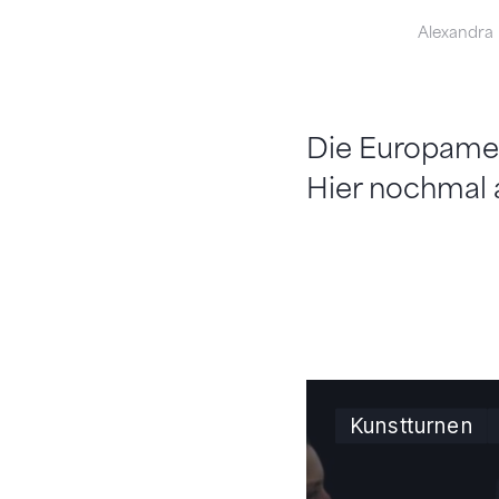
Alexandra
Die Europamei
Hier nochmal a