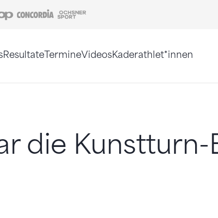
Coop
Concordia
Ochsner Sport
s
Resultate
Termine
Videos
Kaderathlet*innen
tigt. Alternativ können Sie die Sitemap ohne Jav
r die Kunstturn-