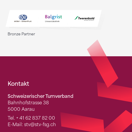
Bronze Partner
Fusszeile
Kontakt
Schweizerischer Turnverband
Bahnhofstrasse 38
5000 Aarau
Tel.
+ 41 62 837 82 00
E-Mail:
stv
@stv-fsg.ch