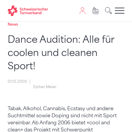
News
Zum Inhalt springen
Zur Sitemap navigieren
Zum Navigieren dieser Seite wird JavaScript benötigt. A
Dance Audition: Alle für
coolen und cleanen
Sport!
01.12.2005
Esther Meier
Tabak, Alkohol, Cannabis, Ecstasy und andere
Suchtmittel sowie Doping sind nicht mit Sport
vereinbar. Ab Anfang 2006 bietet «cool and
clean» das Projekt mit Schwerpunkt