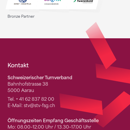
Bronze Partner
Fusszeile
Kontakt
Schweizerischer Turnverband
Bahnhofstrasse 38
5000 Aarau
Tel.
+ 41 62 837 82 00
E-Mail:
stv
@stv-fsg.ch
Öffnungszeiten Empfang Geschäftsstelle
Mo: 08.00–12.00 Uhr / 13.30–17.00 Uhr