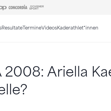
Coop
Concordia
Ochsner Sport
s
Resultate
Termine
Videos
Kaderathlet*innen
tigt. Alternativ können Sie die Sitemap ohne Jav
2008: Ariella Kae
elle?