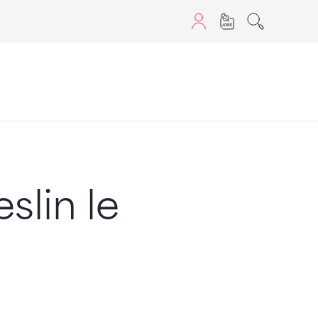
aScript nutzen.
slin le