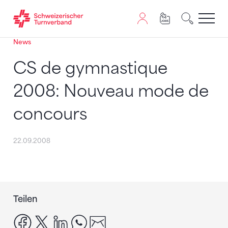
News
Zum Inhalt springen
Zur Sitemap navigieren
Zum Navigieren dieser Seite wird JavaScript benötigt. A
CS de gymnastique
2008: Nouveau mode de
concours
22.09.2008
Teilen
facebook
x
linkedin
whatsapp
email