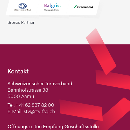
Bronze Partner
Fusszeile
Kontakt
Schweizerischer Turnverband
Bahnhofstrasse 38
5000 Aarau
Tel.
+ 41 62 837 82 00
E-Mail:
stv
@stv-fsg.ch
Öffnungszeiten Empfang Geschäftsstelle