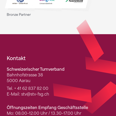
Bronze Partner
Fusszeile
Kontakt
Schweizerischer Turnverband
Bahnhofstrasse 38
5000 Aarau
Tel.
+ 41 62 837 82 00
E-Mail:
stv
@stv-fsg.ch
Öffnungszeiten Empfang Geschäftsstelle
Mo: 08.00–12.00 Uhr / 13.30–17.00 Uhr