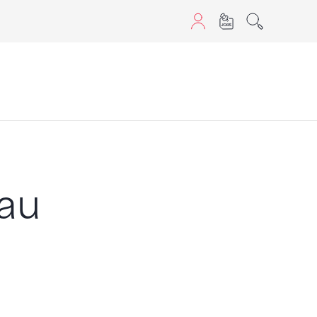
aScript nutzen.
au