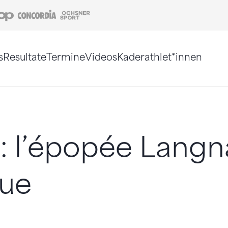
Coop
Concordia
Ochsner Sport
s
Resultate
Termine
Videos
Kaderathlet*innen
tigt. Alternativ können Sie die Sitemap ohne Jav
 l’épopée Langn
nue