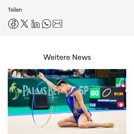
Teilen
facebook
x
linkedin
whatsapp
email
Weitere News
Nächster Halt: Weltmeisterschaft