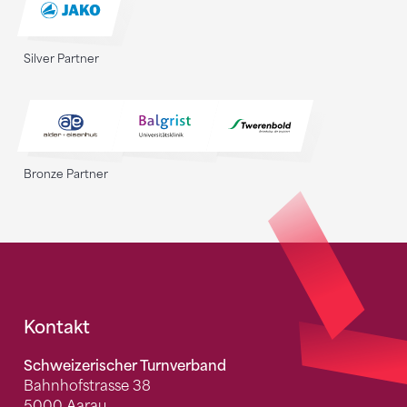
Silver Partner
Bronze Partner
Fusszeile
Kontakt
Schweizerischer Turnverband
Bahnhofstrasse 38
5000 Aarau