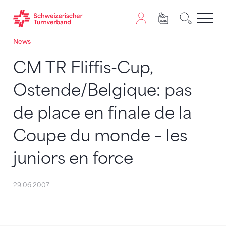
News
Zum Inhalt springen
Zur Sitemap navigieren
Zum Navigieren dieser Seite wird JavaScript benötigt. A
CM TR Fliffis-Cup,
Ostende/Belgique: pas
de place en finale de la
Coupe du monde – les
juniors en force
29.06.2007