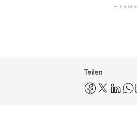
Esther Mei
Teilen
facebook
x
linke