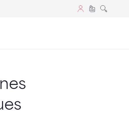
aScript nutzen.
nnes
ues