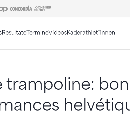
Coop
Concordia
Ochsner Sport
s
Resultate
Termine
Videos
Kaderathlet*innen
tigt. Alternativ können Sie die Sitemap ohne Jav
 trampoline: bo
rmances helvétiq