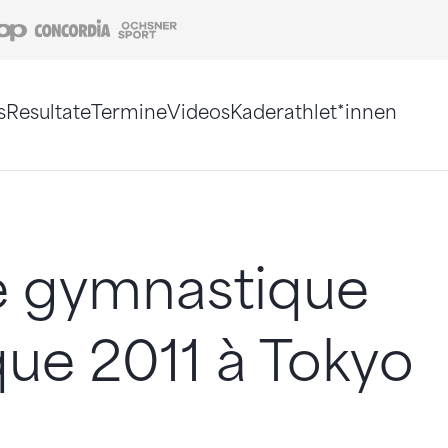
Coop
Concordia
Ochsner Sport
s
Resultate
Termine
Videos
Kaderathlet*innen
tigt. Alternativ können Sie die Sitemap ohne Jav
 gymnastique
ique 2011 à Tokyo