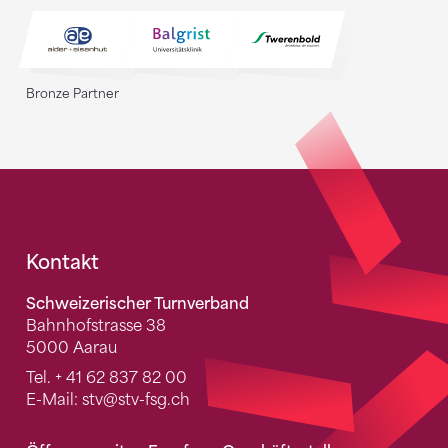
Bronze Partner
Fusszeile
Kontakt
Schweizerischer Turnverband
Bahnhofstrasse 38
5000 Aarau
Tel.
+ 41 62 837 82 00
E-Mail:
stv
@stv-fsg.ch