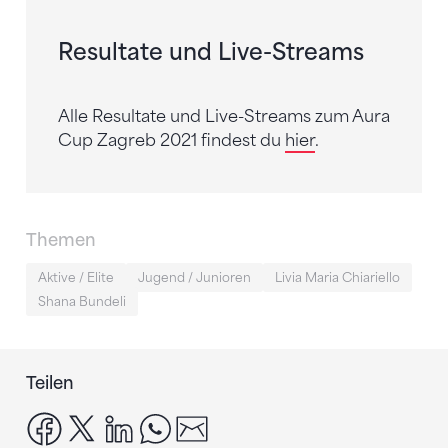
Resultate und Live-Streams
Alle Resultate und Live-Streams zum Aura
Cup Zagreb 2021 findest du
hier
.
Themen
Aktive / Elite
Jugend / Junioren
Livia Maria Chiariello
Shana Bundeli
Teilen
facebook
x
linkedin
whatsapp
email