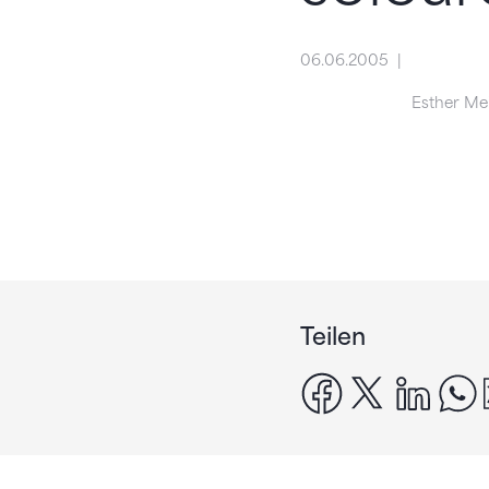
06.06.2005
Esther Me
Teilen
facebook
x
linke