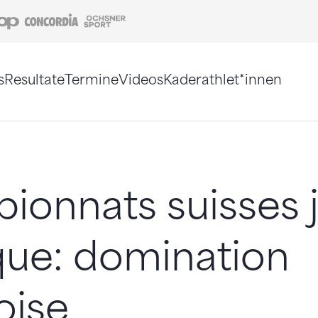
Coop
Concordia
Ochsner Sport
s
Resultate
Termine
Videos
Kaderathlet*innen
tigt. Alternativ können Sie die Sitemap ohne Jav
onnats suisses j
ique: domination
oise